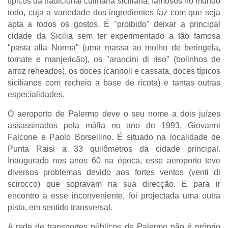
típicos da tradicional culinária siciliana, famosos no mundo
todo, cuja a variedade dos ingredientes faz com que seja
apta a todos os gostos. É "proibido" deixar a principal
cidade da Sicilia sem ter experimentado a tão famosa
"pasta alla Norma" (uma massa ao molho de beringela,
tomate e manjericão), os "arancini di riso" (bolinhos de
arroz reheados), os doces (cannoli e cassata, doces típicos
sicilianos com recheio a base de ricota) e tantas outras
especialidades.
O aeroporto de Palermo deve o seu nome a dois juízes
assassinados pela máfia no ano de 1993, Giovanni
Falcone e Paolo Borsellino. É situado na localidade de
Punta Raisi a 33 quilômetros da cidade principal.
Inaugurado nos anos 60 na época, esse aeroporto teve
diversos problemas devido aos fortes ventos (venti di
scirocco) que sopravam na sua direcção. E para ir
encontro a esse inconveniente, foi projectada uma outra
pista, em sentido transversal.
A rede de transportes públicos de Palermo não é próprio