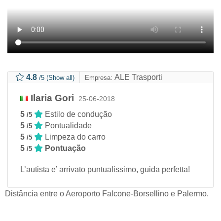
4.8
ALE Trasporti
/5
(Show all)
Empresa:
Ilaria Gori
25-06-2018
5
Estilo de condução
/5
5
Pontualidade
/5
5
Limpeza do carro
/5
5
Pontuação
/5
L’autista e’ arrivato puntualissimo, guida perfetta!
Distância entre o Aeroporto Falcone-Borsellino e Palermo.