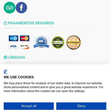
PAGAMENTOS SEGUROS
LÍNGUAS
ITALIANO
ENGLISH
ESPAÑOL
РУССКИЙ
WE USE COOKIES
ROMÂNA
FRANÇAIS
We may place these for analysis of our visitor data, to improve our website,
POLSKI
DEUTSCH
show personalised content and to give you a great website experience. For
more information about the cookies we use open the settings.
PORTUGUÊS
Accept all
Deny