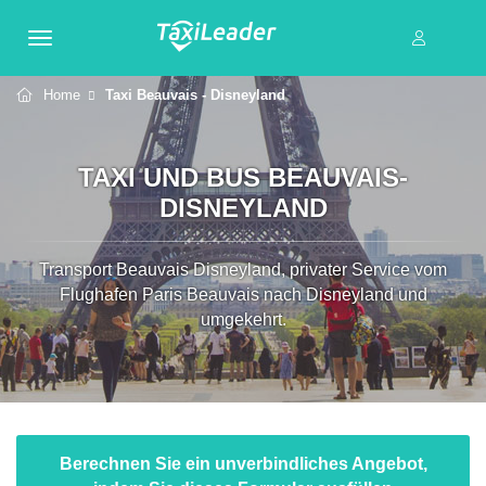
Home
Taxi Beauvais - Disneyland
TAXI UND BUS BEAUVAIS-
DISNEYLAND
Transport Beauvais Disneyland, privater Service vom
Flughafen Paris Beauvais nach Disneyland und
umgekehrt.
Berechnen Sie ein unverbindliches Angebot,