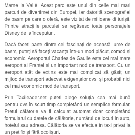
Marne la Vallè. Acest parc este unul din celle mai mari
parcuri de divertimet din Europei, iar datorită scenografiei
de basm pe care o oferă, este vizitat de milioane di turiști.
Printre atracțiile parculei se regăsesc toate personajele
Disney de la începuturi.
Dacă faceți parte dintre cei fascinați de această lume de
basm, puteți să faceți vacanța într-un mod plăcut, comod și
economic. Aeroportul Charles de Gaulle este cel mai mare
aeroport al Franței și un important nod de transport. Cu un
aeroport atât de extins este mai complicat să găsiți un
mijloc de transport adecvat exigențelor dvs. și probabil nici
cel mai economic mod de transport.
Prin Taxileader.net puteți alege soluția cea mai bună
pentru dvs în scurt timp completând un semplice formular.
Prețul călătorie va fi calculat automat doar completând
formularul cu datele de călătorie, numărul de locuri in auto,
hotelul sau adresa. Călătoria se va efectua în taxi privat la
un preț fix și fără ocolișuri.