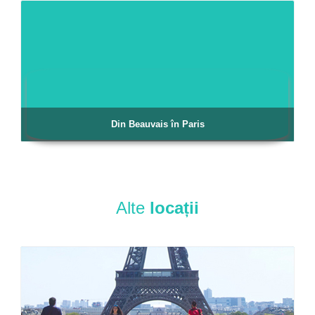
Din Beauvais în Paris
Alte
locații