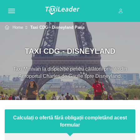
Home
Taxi CDG - Disneyland Paris
TAXI CDG - DISNEYLAND
Taxi Minivan la dispoziție pentru călătorii private din
Aeroportul Charles de Gaulle spre Disneyland.
Calculați o ofertă fără obligații completând acest
formular