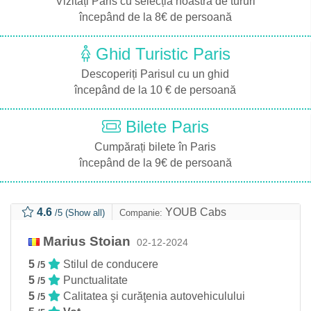
Vizitați Paris cu selecția noastră de tururi
începând de la 8€ de persoană
Ghid Turistic Paris
Descoperiți Parisul cu un ghid
începând de la 10 € de persoană
Bilete Paris
Cumpărați bilete în Paris
începând de la 9€ de persoană
4.6
YOUB Cabs
/5
(Show all)
Companie:
Marius Stoian
02-12-2024
5
Stilul de conducere
/5
5
Punctualitate
/5
5
Calitatea şi curăţenia autovehiculului
/5