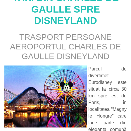
GAULLE
SPRE
DISNEYLAND
TRASPORT PERSOANE
AEROPORTUL CHARLES DE
GAULLE DISNEYLAND
Parcul de
divertimet
Eurodisney este
situat la circa 30
km spre est de
Paris, în
localitatea “Magny
le Hongre” care
face parte din
eleganta comună