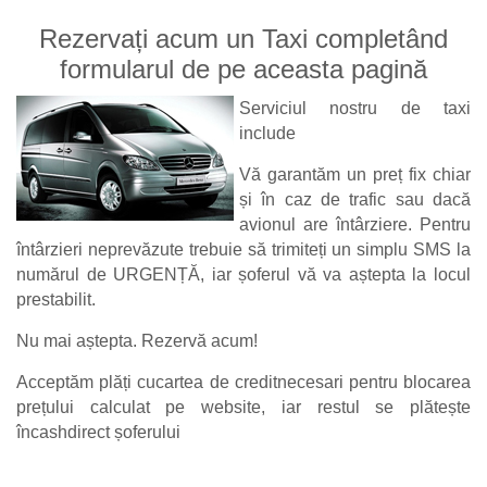
Rezervați acum un Taxi completând
formularul de pe aceasta pagină
Serviciul nostru de taxi
include
Vă garantăm un preț fix chiar
și în caz de trafic sau dacă
avionul are întârziere. Pentru
întârzieri neprevăzute trebuie să trimiteți un simplu SMS la
numărul de URGENȚĂ, iar șoferul vă va aștepta la locul
prestabilit.
Nu mai aștepta. Rezervă acum!
Acceptăm plăți cu
cartea de credit
necesari pentru blocarea
prețului calculat pe website, iar restul se plătește
în
cash
direct șoferului