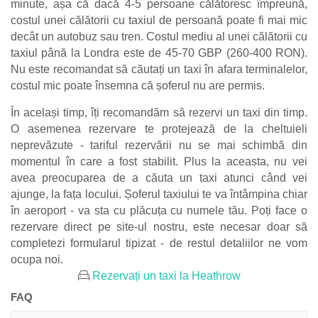
minute, așa că dacă 4-5 persoane călătoresc împreună,
costul unei călătorii cu taxiul de persoană poate fi mai mic
decât un autobuz sau tren. Costul mediu al unei călătorii cu
taxiul până la Londra este de 45-70 GBP (260-400 RON).
Nu este recomandat să căutați un taxi în afara terminalelor,
costul mic poate însemna că șoferul nu are permis.
În același timp, îți recomandăm să rezervi un taxi din timp.
O asemenea rezervare te protejează de la cheltuieli
neprevăzute - tariful rezervării nu se mai schimbă din
momentul în care a fost stabilit. Plus la aceasta, nu vei
avea preocuparea de a căuta un taxi atunci când vei
ajunge, la fața locului. Șoferul taxiului te va întâmpina chiar
în aeroport - va sta cu plăcuța cu numele tău. Poți face o
rezervare direct pe site-ul nostru, este necesar doar să
completezi formularul tipizat - de restul detaliilor ne vom
ocupa noi.
Rezervați un taxi la Heathrow
FAQ