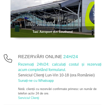
Taxi Aeroport din Southend
REZERVĂRI ONLINE
24H/24
Rezervați 24h/24: calculați costul și rezervați
acum completând formularul.
Serviciul Clienţi Lun-Vin 10-18 (ora României)
Sunați-ne cu Whatsapp
Notă: clienții cu rezervări confirmate primesc un număr de
telefon activ 24 de ore.
Serviciul Clienţi