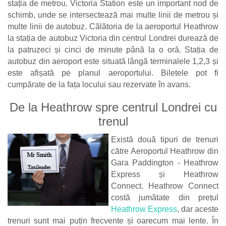
stația de metrou. Victoria Station este un important nod de
schimb, unde se intersectează mai multe linii de metrou și
multe linii de autobuz. Călătoria de la aeroportul Heathrow
la stația de autobuz Victoria din centrul Londrei durează de
la patruzeci și cinci de minute până la o oră. Stația de
autobuz din aeroport este situată lângă terminalele 1,2,3 și
este afișată pe planul aeroportului. Biletele pot fi
cumpărate de la fața locului sau rezervate în avans.
De la Heathrow spre centrul Londrei cu
trenul
Există două tipuri de trenuri
către Aeroportul Heathrow din
Gara Paddington - Heathrow
Express și Heathrow
Connect. Heathrow Connect
costă jumătate din prețul
Heathrow Express
, dar aceste
trenuri sunt mai puțin frecvente și oarecum mai lente. În