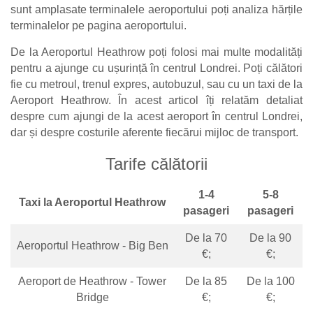
sunt amplasate terminalele aeroportului poți analiza hărțile
terminalelor pe pagina aeroportului.
De la Aeroportul Heathrow poți folosi mai multe modalități
pentru a ajunge cu ușurință în centrul Londrei. Poți călători
fie cu metroul, trenul expres, autobuzul, sau cu un taxi de la
Aeroport Heathrow. În acest articol îți relatăm detaliat
despre cum ajungi de la acest aeroport în centrul Londrei,
dar și despre costurile aferente fiecărui mijloc de transport.
Tarife călătorii
1-4
5-8
Taxi la Aeroportul Heathrow
pasageri
pasageri
De la 70
De la 90
Aeroportul Heathrow - Big Ben
€;
€;
Aeroport de Heathrow - Tower
De la 85
De la 100
Bridge
€;
€;