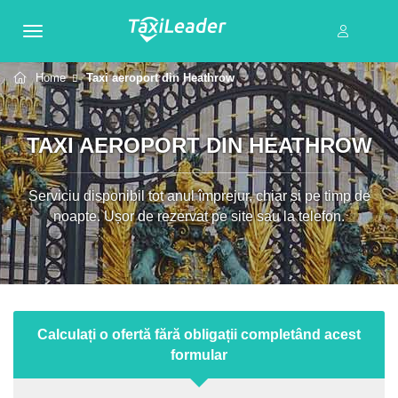
Home
Taxi aeroport din Heathrow
TAXI AEROPORT DIN HEATHROW
Serviciu disponibil tot anul împrejur, chiar și pe timp de
noapte. Ușor de rezervat pe site sau la telefon.
Calculați o ofertă fără obligații completând acest
formular