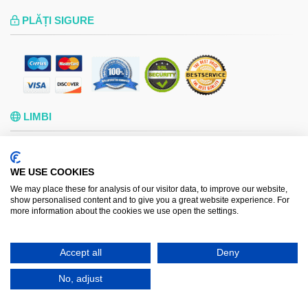
PLĂȚI SIGURE
LIMBI
ITALIANO
ENGLISH
ESPAÑOL
РУССКИЙ
WE USE COOKIES
ROMÂNA
FRANÇAIS
We may place these for analysis of our visitor data, to improve our website,
POLSKI
DEUTSCH
show personalised content and to give you a great website experience. For
more information about the cookies we use open the settings.
PORTUGUÊS
Accept all
Deny
Copyright © 2012-2026.
Taxileader.net
. Toate drepturile
No, adjust
rezervate.