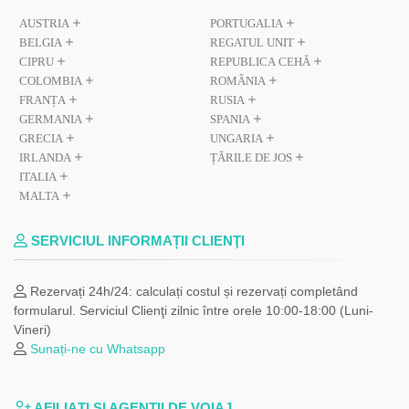
AUSTRIA
PORTUGALIA
BELGIA
REGATUL UNIT
CIPRU
REPUBLICA CEHĂ
COLOMBIA
ROMÂNIA
FRANȚA
RUSIA
GERMANIA
SPANIA
GRECIA
UNGARIA
IRLANDA
ȚĂRILE DE JOS
ITALIA
MALTA
SERVICIUL INFORMAȚII CLIENŢI
Rezervați 24h/24: calculați costul și rezervați completând
formularul. Serviciul Clienţi zilnic între orele 10:00-18:00 (Luni-
Vineri)
Sunați-ne cu Whatsapp
AFILIAŢI ȘI AGENȚII DE VOIAJ