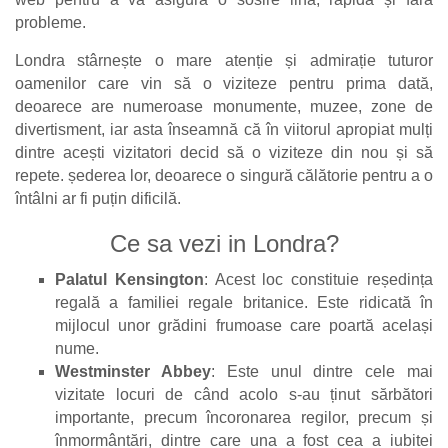
probleme.
Londra stârnește o mare atenție și admirație tuturor
oamenilor care vin să o viziteze pentru prima dată,
deoarece are numeroase monumente, muzee, zone de
divertisment, iar asta înseamnă că în viitorul apropiat mulți
dintre acești vizitatori decid să o viziteze din nou și să
repete. șederea lor, deoarece o singură călătorie pentru a o
întâlni ar fi puțin dificilă.
Ce sa vezi in Londra?
Palatul Kensington
: Acest loc constituie reședința
regală a familiei regale britanice. Este ridicată în
mijlocul unor grădini frumoase care poartă același
nume.
Westminster Abbey
: Este unul dintre cele mai
vizitate locuri de când acolo s-au ținut sărbători
importante, precum încoronarea regilor, precum și
înmormântări, dintre care una a fost cea a iubitei