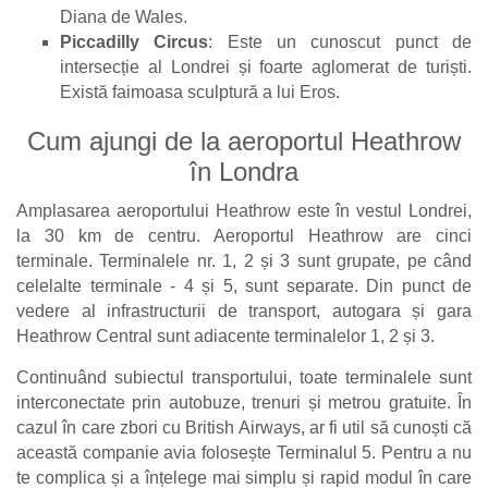
Diana de Wales.
Piccadilly Circus
: Este un cunoscut punct de
intersecție al Londrei și foarte aglomerat de turiști.
Există faimoasa sculptură a lui Eros.
Cum ajungi de la aeroportul Heathrow
în Londra
Amplasarea aeroportului Heathrow este în vestul Londrei,
la 30 km de centru. Aeroportul Heathrow are cinci
terminale. Terminalele nr. 1, 2 și 3 sunt grupate, pe când
celelalte terminale - 4 și 5, sunt separate. Din punct de
vedere al infrastructurii de transport, autogara și gara
Heathrow Central sunt adiacente terminalelor 1, 2 și 3.
Continuând subiectul transportului, toate terminalele sunt
interconectate prin autobuze, trenuri și metrou gratuite. În
cazul în care zbori cu British Airways, ar fi util să cunoști că
această companie avia folosește Terminalul 5. Pentru a nu
te complica și a înțelege mai simplu și rapid modul în care