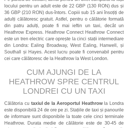
locului pentru un adult este de 22 GBP (130 RON) dus și
36 GBP (210 RON) dus-întors. Copiii sub 15 ani însoțiți de
adulți călătoresc gratuit. Astfel, pentru o călătorie formată
din patru adulți, poate fi mai ieftin un taxi, decât un
Heathrow Express. Heathrow Connect Heathrow Connect
este un tren electric care oprește la cinci stații intermediare
din Londra: Ealing Broadway, West Ealing, Hanwell, și
Southall și Hayes. Acest lucru poate fi convenabil pentru
cei care călătoresc de la Heathrow la West London.
CUM AJUNGI DE LA
HEATHROW SPRE CENTRUL
LONDREI CU UN TAXI
Călătoria
cu
taxiul de la Aeroportul Heathrow
la Londra
este disponibilă 24 de ore pe zi
. Stațiile de taxi și panourile
de informare sunt disponibile la toate cele cinci terminale
Heathrow. Durata medie de călătorie este de 30-45 de