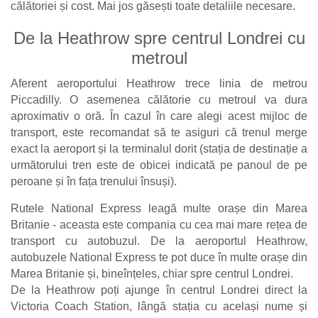
călătoriei și cost. Mai jos găsești toate detaliile necesare.
De la Heathrow spre centrul Londrei cu
metroul
Aferent aeroportului Heathrow trece linia de metrou
Piccadilly. O asemenea călătorie cu metroul va dura
aproximativ o oră. În cazul în care alegi acest mijloc de
transport, este recomandat să te asiguri că trenul merge
exact la aeroport și la terminalul dorit (stația de destinație a
următorului tren este de obicei indicată pe panoul de pe
peroane și în fața trenului însuși).
Rutele National Express leagă multe orașe din Marea
Britanie - aceasta este compania cu cea mai mare rețea de
transport cu autobuzul. De la aeroportul Heathrow,
autobuzele National Express te pot duce în multe orașe din
Marea Britanie și, bineînțeles, chiar spre centrul Londrei.
De la Heathrow poți ajunge în centrul Londrei direct la
Victoria Coach Station, lângă stația cu același nume și