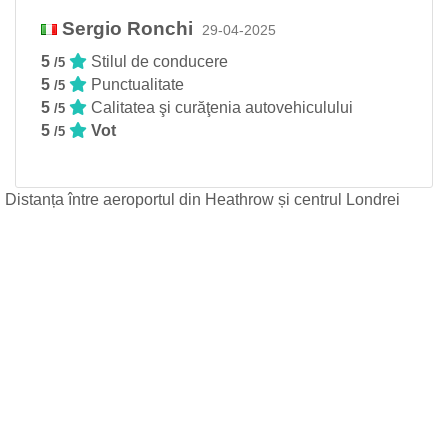
Sergio Ronchi
29-04-2025
5
Stilul de conducere
/5
5
Punctualitate
/5
5
Calitatea şi curăţenia autovehiculului
/5
5
Vot
/5
Distanța între aeroportul din Heathrow și centrul Londrei