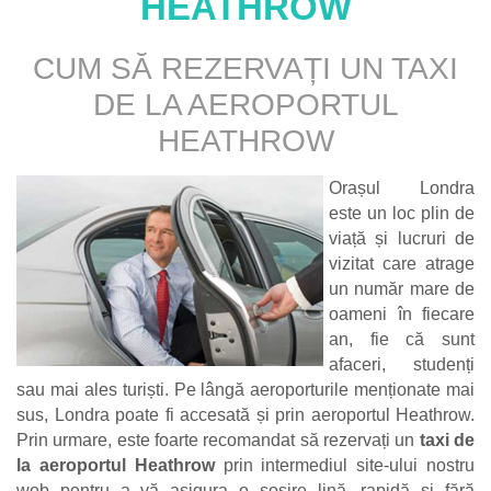
HEATHROW
CUM SĂ REZERVAȚI UN TAXI
DE LA AEROPORTUL
HEATHROW
Orașul Londra
este un loc plin de
viață și lucruri de
vizitat care atrage
un număr mare de
oameni în fiecare
an, fie că sunt
afaceri, studenți
sau mai ales turiști. Pe lângă aeroporturile menționate mai
sus, Londra poate fi accesată și prin aeroportul Heathrow.
Prin urmare, este foarte recomandat să rezervați un
taxi de
la aeroportul Heathrow
prin intermediul site-ului nostru
web pentru a vă asigura o sosire lină, rapidă și fără