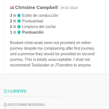
Christine Campbell
19-02-2024
3
Estilo de conducción
/5
2
Puntualidad
/5
2
Limpieza del coche
/5
1
Puntuación
/5
Booked child-seats were not provided on either
journey despite my complaining after first journey
and a promise they would be provided on second
journey. This is totally unacceptable. I shall not
recommend Taxileader or JTransfers to anyone.
CLIENTES
GESTIONAR RESERVAS