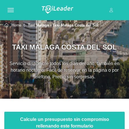
Home
Taxi Malaga
› Taxi Malaga Costa del Sol
TAXI MÁLAGA COSTA DEL SOL
Servicio disponible todos los días del año, también en
horario nocturno. Fácil de reservar en la página o por
teléfono. Precio sin sorpresas.
Calcule un presupuesto sin compromiso
rellenando este formulario