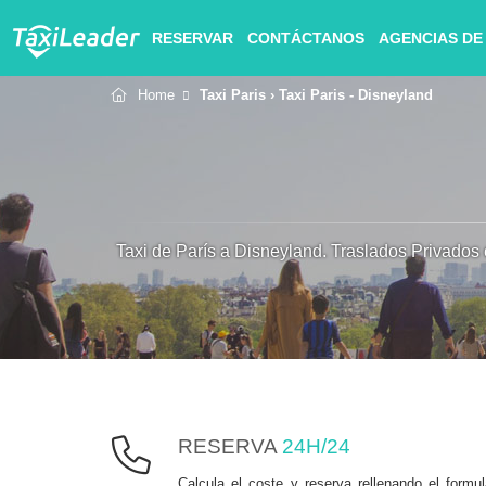
RESERVAR
CONTÁCTANOS
AGENCIAS DE 
Home
Taxi Paris
› Taxi Paris - Disneyland
Taxi de París a Disneyland. Traslados Privados
RESERVA
24H/24
Calcula el coste y reserva rellenando el formul