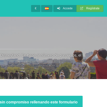
€
Accede
Regístrate
 Disneyland. En base al número de pasajeros, el
sin compromiso rellenando este formulario