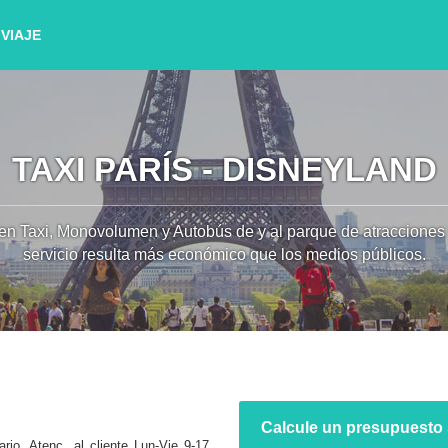
VIAJE
TAXI PARÍS - DISNEYLAND
 en Taxi, Monovolumen y Autobús de y al parque de atracciones
servicio resulta más económico que los medios públicos.
Calcule un presupuesto 
ario. Atenc. al cliente Lun-Vie 9-17