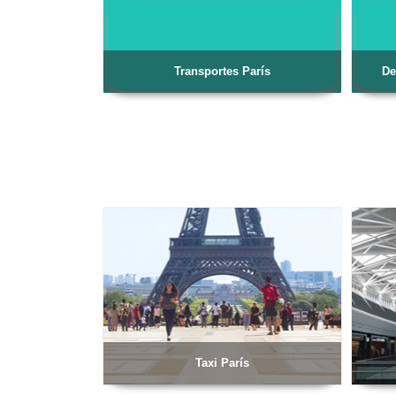
Transportes París
De
Taxi París