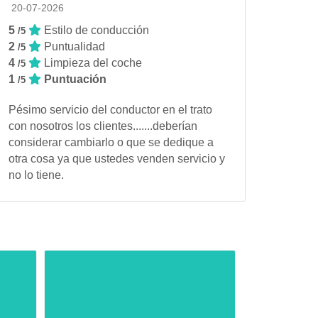
20-07-2026
5
Estilo de conducción
/5
2
Puntualidad
/5
4
Limpieza del coche
/5
1
Puntuación
/5
Pésimo servicio del conductor en el trato
con nosotros los clientes.......deberían
considerar cambiarlo o que se dedique a
otra cosa ya que ustedes venden servicio y
no lo tiene.