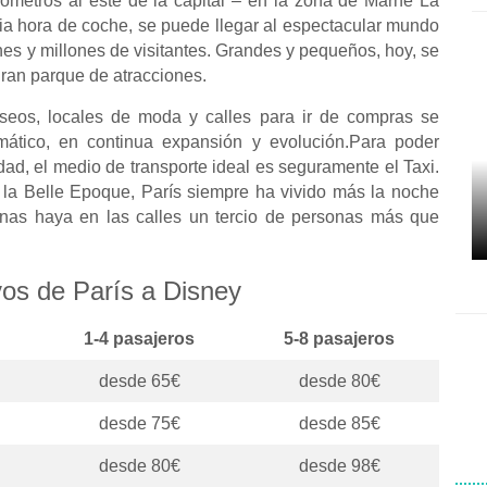
ómetros al este de la capital – en la zona de Marne La
ia hora de coche, se puede llegar al espectacular mundo
nes y millones de visitantes. Grandes y pequeños, hoy, se
gran parque de atracciones.
seos, locales de moda y calles para ir de compras se
mático, en continua expansión y evolución.Para poder
dad, el medio de transporte ideal es seguramente el Taxi.
e la Belle Epoque, París siempre ha vivido más la noche
rnas haya en las calles un tercio de personas más que
vos de París a Disney
1-4 pasajeros
5-8 pasajeros
desde 65€
desde 80€
desde 75€
desde 85€
desde 80€
desde 98€